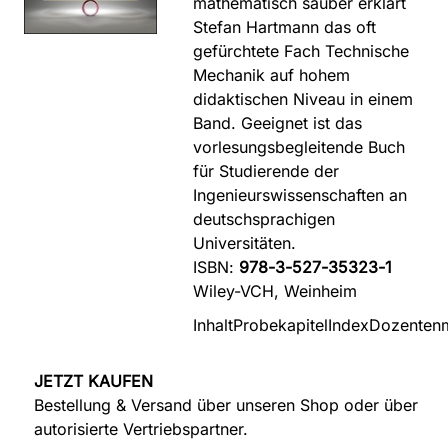
mathematisch sauber erklärt
Stefan Hartmann das oft
gefürchtete Fach Technische
Mechanik auf hohem
didaktischen Niveau in einem
Band. Geeignet ist das
vorlesungsbegleitende Buch
für Studierende der
Ingenieurswissenschaften an
deutschsprachigen
Universitäten.
ISBN:
978-3-527-35323-1
Wiley-VCH, Weinheim
Inhalt
Probekapitel
Index
Dozentenm
JETZT KAUFEN
Bestellung & Versand über unseren Shop oder über
autorisierte Vertriebspartner.