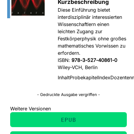
Kurzbeschreibung
Diese Einführung bietet
interdisziplinär interessierten
Wissenschaftlern einen
leichten Zugang zur
Festkörperphysik ohne großes
mathematisches Vorwissen zu
erfordern.
ISBN:
978-3-527-40861-0
Wiley-VCH, Berlin
Inhalt
Probekapitel
Index
Dozentenm
- Gedruckte Ausgabe vergriffen -
Weitere Versionen
EPUB