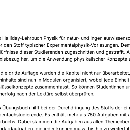
 Halliday-Lehrbuch Physik für natur- und ingenieurwissensc
r den Stoff typischer Experimentalphysik-Vorlesungen. De
ürfnisse dieser Studierenden zugeschnitten und gestrafft. 
xisbezug her, um die Anwendung physikalischer Konzepte zu 
 die dritte Auflage wurden die Kapitel nicht nur überarbeitet
ninhalte sind nun in Modulen organisiert, wobei jede Einheit 
lüsselkonzepte zusammenfasst. So können Studentinnen und
nerfolg nach der Lektüre selbst überprüfen.
 Übungsbuch hilft bei der Durchdringung des Stoffs der ei
enfachstudierende. Es enthält mehr als 750 Aufgaben mit a
rbuchs. Dabei stammen die Aufgaben aus allen Themenbere
ndardaufgaben, die jeder können muss, bis hin zu weiterfü