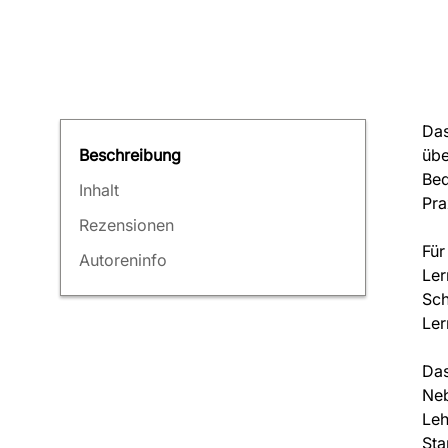
Das
übe
Beschreibung
Bed
Inhalt
Pra
Rezensionen
Für
Autoreninfo
Ler
Sch
Ler
Das
Neb
Leh
Sta