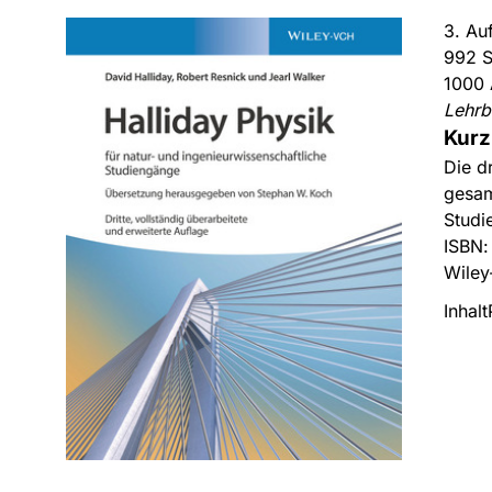
3. Au
992 S
1000 
Lehrb
Kurz
Die d
gesam
Studi
ISBN
Wiley
Inhalt