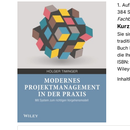
1. Au
384 S
Fach
Kurz
Sie s
tradi
Buch 
die I
ISBN
Wiley
Inhalt