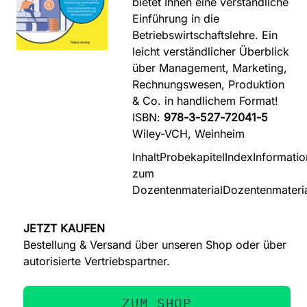
bietet Ihnen eine verständliche
Einführung in die
Betriebswirtschaftslehre. Ein
leicht verständlicher Überblick
über Management, Marketing,
Rechnungswesen, Produktion
& Co. in handlichem Format!
ISBN:
978-3-527-72041-5
Wiley-VCH, Weinheim
Inhalt
Probekapitel
Index
Informati
zum
Dozentenmaterial
Dozentenmateri
JETZT KAUFEN
Bestellung & Versand über unseren Shop oder über
autorisierte Vertriebspartner.
ZUM SHOP